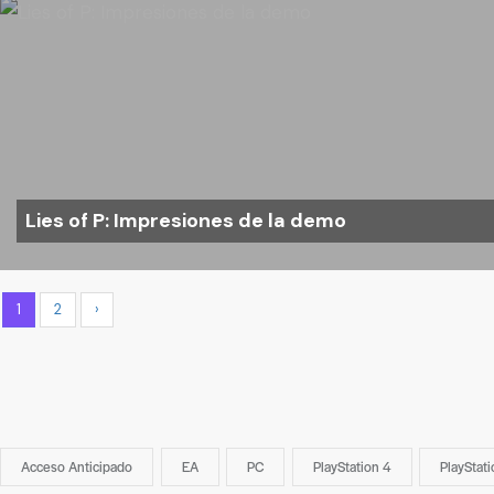
Lies of P: Impresiones de la demo
1
2
›
Acceso Anticipado
EA
PC
PlayStation 4
PlayStati