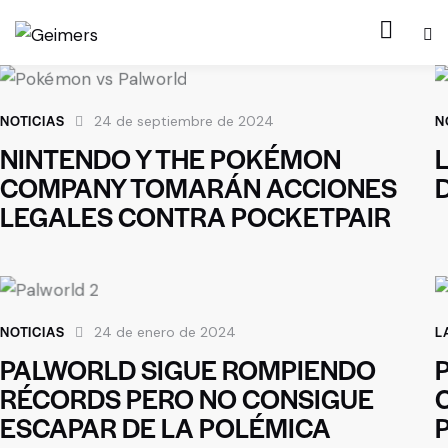
NOTICIAS
N
24 de septiembre de 2024
NINTENDO Y THE POKÉMON
COMPANY TOMARÁN ACCIONES
LEGALES CONTRA POCKETPAIR
NOTICIAS
L
24 de enero de 2024
PALWORLD SIGUE ROMPIENDO
RÉCORDS PERO NO CONSIGUE
ESCAPAR DE LA POLÉMICA