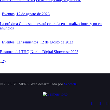
Eventos
17 de agosto de 2023
La próxima Gamescom estará centrada en actualizaciones y no en
anuncios
Eventos
,
Lanzamientos
12 de agosto de 2023
Resumen del THQ Nordic Digital Showcase 2023
1
2
>
® 2026 GEIMERS. Web desarrollada por
Seotech
.