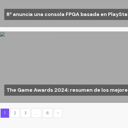
R² anuncia una consola FPGA basada en PlaySta
The Game Awards 2024: resumen de los mejore
1
2
3
…
6
›