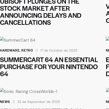
UBISOFT PLUNGES ON THE
STOCK MARKET AFTER
ANNOUNCING DELAYS AND
CANCELLATIONS
HARDWARE
,
RETRO
N
17 de October de 2025
SUMMERCART 64 AN ESSENTIAL
PURCHASE FOR YOUR NINTENDO
64
NEWS
N
22 de September de 2025