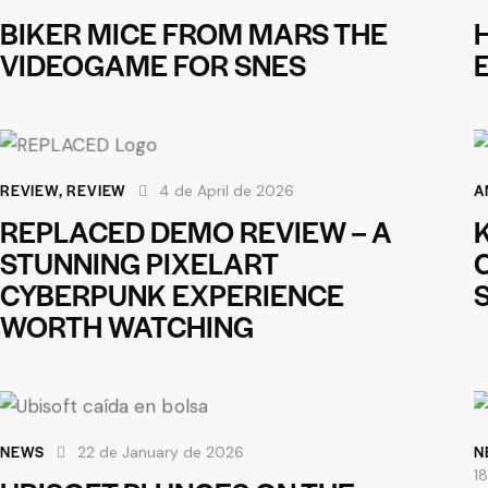
BIKER MICE FROM MARS THE
VIDEOGAME FOR SNES
REVIEW
,
REVIEW
A
4 de April de 2026
REPLACED DEMO REVIEW – A
STUNNING PIXELART
CYBERPUNK EXPERIENCE
WORTH WATCHING
NEWS
N
22 de January de 2026
1