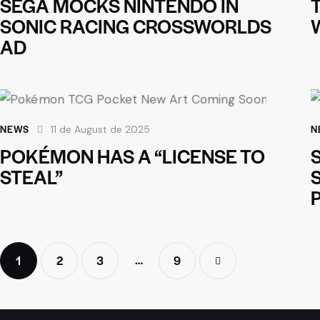
SEGA MOCKS NINTENDO IN
SONIC RACING CROSSWORLDS
AD
NEWS
N
11 de August de 2025
POKÉMON HAS A “LICENSE TO
STEAL”
…
1
2
3
>
9