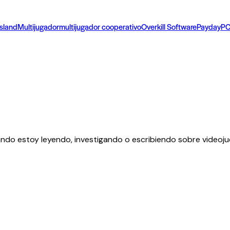
sland
Multijugador
multijugador cooperativo
Overkill Software
Payday
P
ndo estoy leyendo, investigando o escribiendo sobre videoju