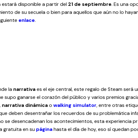
 estará disponible a partir del
21 de septiembre
. Es una op
miento de su secuela o bien para aquellos que aún no lo hayan
iguiente
enlace
.
nde la
narrativa
es el eje central, este regalo de Steam será u
e supo ganarse el corazón del público y varios premios gracia
,
narrativa dinámica
o
walking simulator
, entre otras etiq
 que deben desentrañar los recuerdos de su problemática inf
cómo se desencadenan los acontecimientos, esta experiencia
ma gratuita en su
página
hasta el día de hoy, eso sí quedan po