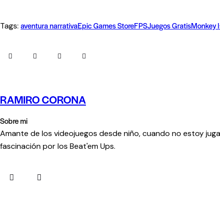
aventura narrativa
Epic Games Store
FPS
Juegos Gratis
Monkey I
Tags:
RAMIRO CORONA
Sobre mi
Amante de los videojuegos desde niño, cuando no estoy juga
fascinación por los Beat'em Ups.