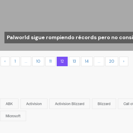
Palworld sigue rompiendo récords pero no cons
‹
1
…
10
11
12
13
14
…
20
›
ABK
Activision
Activision Blizzard
Blizzard
Call o
Microsoft